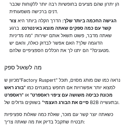
הן יתרון שהם מציעים בחופשיות רבה יותר ללקוחות שכבר
דנים ברכישה משמעותית.
הגישה החכמה ביותר שלך:
הדרך הקלה ביותר היא
צור
קשר עם כמה ספקים שאתה מוצא באינטרנט
. ברגע
שאתה מדבר, פשוט תשאל אותם ישירות: "מה מדיניות
הדוגמה שלך? האם אפשר לבדוק כאלה, והאם יש
מטענים?" הם יתנו לך את הכללים הספציפיים שלהם.
מה לשאול ספק
מכיוון ש"Factory Ruspert" נראה כמו שם מותג מסוים, תוכל
למצוא יותר אפשרויות אם תחפש במונחים כמו
"בורג ראש
מכונת כביסה משושה עם ציפוי ראספרט"
או
"ראספרט
בשווקים גדולים של B2B ובתעשייה.
סיים את הבורג העצמי"
כשאתה יוצר קשר עם מוכר, שאלת כמה שאלות ספציפיות
תבטיח שתקבל בדיוק את מה שאתה צריך: