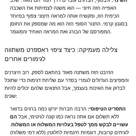
השינוי:
ולבסוף, הברגים עוברים דרך תנור חם מאוד. שלב
האפייה הזה חיוני — הוא משנה לצמיתות את השכבה
הכימית הזו, ומקשיח אותה למראה חיצוני צפוף במיוחד
בסגנון קרמי. התנור הסופי הזה הוא מה שמספק את החוסן
המפורסם של הבורג ואת המראה האחיד והמוגמר.
צלילה מעמיקה: כיצד ציפוי ראספרט משתווה
לגימורים אחרים
ההיבט הזה משתנה מאוד בהתאם לספק. רוב היצרנים
והמפיצים הגדולים לגמרי בסדר עם שליחת דגימות כדי שתוכל
לבדוק את האיכות בעצמך, אבל התנאים שלהם יכולים להיות
שונים:
התסריט הטיפוסי:
הרבה חברות יזרקו כמה ברגים בדואר
ללא תשלום אם אתה נראה כמו קונה לגיטימי, אבל
הם
עשויים לבקש ממך לטפל בעלויות המשלוח או המשלוח
.
לעיתים קרובות, דוגמיות חינמיות לחלוטין (ללא דמי משלוח)