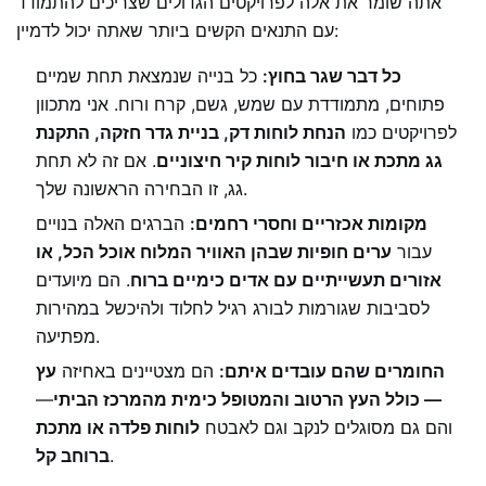
אתה שומר את אלה לפרויקטים הגדולים שצריכים להתמודד
עם התנאים הקשים ביותר שאתה יכול לדמיין:
כל דבר שגר בחוץ:
כל בנייה שנמצאת תחת שמיים
פתוחים, מתמודדת עם שמש, גשם, קרח ורוח. אני מתכוון
לפרויקטים כמו
הנחת לוחות דק, בניית גדר חזקה, התקנת
גג מתכת או חיבור לוחות קיר חיצוניים
. אם זה לא תחת
גג, זו הבחירה הראשונה שלך.
מקומות אכזריים וחסרי רחמים:
הברגים האלה בנויים
עבור
ערים חופיות שבהן האוויר המלוח אוכל הכל, או
אזורים תעשייתיים עם אדים כימיים ברוח
. הם מיועדים
לסביבות שגורמות לבורג רגיל לחלוד ולהיכשל במהירות
מפתיעה.
החומרים שהם עובדים איתם:
הם מצטיינים באחיזה
עץ
— כולל העץ הרטוב והמטופל כימית מהמרכז הביתי
—
והם גם מסוגלים לנקב וגם לאבטח
לוחות פלדה או מתכת
.
ברוחב קל